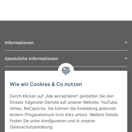
Informationen
Gesetzliche Informationen
TO
W
Automotive GmbH
Wie wir Cookies & Co nutzen
Leibnizstraße 2a
24568 Kaltenkirchen
Durch Klicken auf „Alle akzeptieren“ gestatten Sie den
Germany
Einsatz folgender Dienste auf unserer Website: YouTube,
Phone:+49 40 5287270
Vimeo, ReCaptcha. Sie können die Einstellung jederzeit
Fax:+49 40 5281050
ändern (Fingerabdruck-Icon links unten). Weitere Details
Email:
sales@tow-automotive.de
finden Sie unter
Konfigurieren
und in unserer
Datenschutzerklärung
.