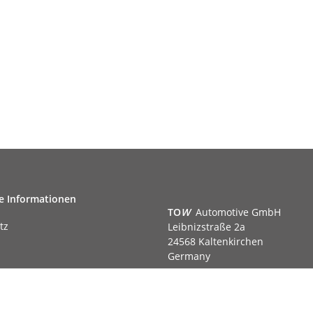
e Informationen
TO
W
Automotive GmbH
tz
Leibnizstraße 2a
24568 Kaltenkirchen
Germany
Phone:+49 40 5287270
Fax:+49 40 5281050
m
Email:
sales@tow-automotive.