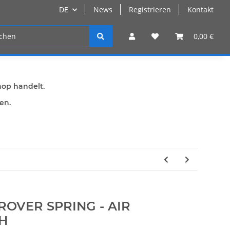
DE
News
Registrieren
Kontakt
n
Registrieren
0,00 €
hop handelt.
den.
ROVER SPRING - AIR
RH