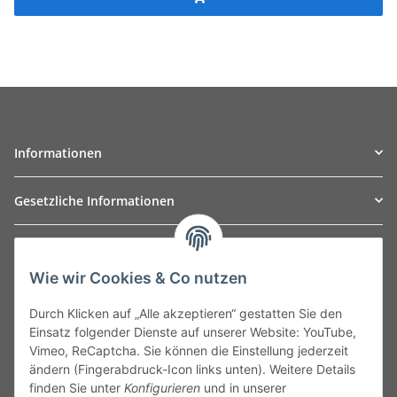
Informationen
Gesetzliche Informationen
TO
W
Automotive GmbH
Wie wir Cookies & Co nutzen
Leibnizstraße 2a
24568 Kaltenkirchen
Durch Klicken auf „Alle akzeptieren“ gestatten Sie den
Germany
Einsatz folgender Dienste auf unserer Website: YouTube,
Phone:+49 40 5287270
Vimeo, ReCaptcha. Sie können die Einstellung jederzeit
Fax:+49 40 5281050
ändern (Fingerabdruck-Icon links unten). Weitere Details
Email:
sales@tow-automotive.de
finden Sie unter
Konfigurieren
und in unserer