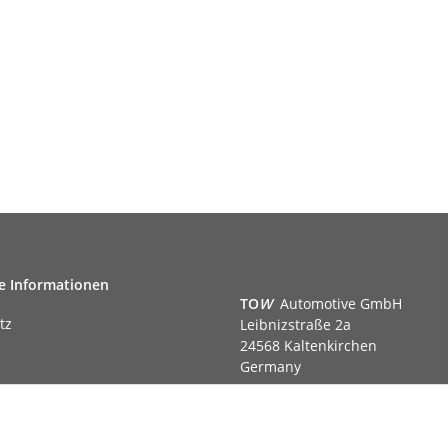
e Informationen
TO
W
Automotive GmbH
tz
Leibnizstraße 2a
24568 Kaltenkirchen
Germany
Phone:+49 40 5287270
Fax:+49 40 5281050
m
Email:
sales@tow-automotive.