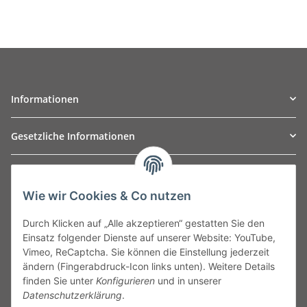
Informationen
Gesetzliche Informationen
TO
W
Automotive GmbH
Wie wir Cookies & Co nutzen
Leibnizstraße 2a
24568 Kaltenkirchen
Durch Klicken auf „Alle akzeptieren“ gestatten Sie den
Germany
Einsatz folgender Dienste auf unserer Website: YouTube,
Phone:+49 40 5287270
Vimeo, ReCaptcha. Sie können die Einstellung jederzeit
Fax:+49 40 5281050
ändern (Fingerabdruck-Icon links unten). Weitere Details
Email:
sales@tow-automotive.de
finden Sie unter
Konfigurieren
und in unserer
Datenschutzerklärung
.