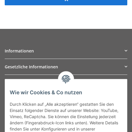
Informationen
Gesetzliche Informationen
TO
W
Automotive GmbH
Wie wir Cookies & Co nutzen
Leibnizstraße 2a
24568 Kaltenkirchen
Durch Klicken auf „Alle akzeptieren“ gestatten Sie den
Germany
Einsatz folgender Dienste auf unserer Website: YouTube,
Phone:+49 40 5287270
Vimeo, ReCaptcha. Sie können die Einstellung jederzeit
Fax:+49 40 5281050
ändern (Fingerabdruck-Icon links unten). Weitere Details
Email:
sales@tow-automotive.de
finden Sie unter
Konfigurieren
und in unserer