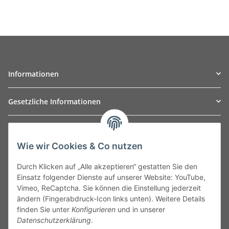
Informationen
Gesetzliche Informationen
TO
W
Automotive GmbH
Wie wir Cookies & Co nutzen
Leibnizstraße 2a
24568 Kaltenkirchen
Durch Klicken auf „Alle akzeptieren“ gestatten Sie den
Germany
Einsatz folgender Dienste auf unserer Website: YouTube,
Phone:+49 40 5287270
Vimeo, ReCaptcha. Sie können die Einstellung jederzeit
Fax:+49 40 5281050
ändern (Fingerabdruck-Icon links unten). Weitere Details
Email:
sales@tow-automotive.de
finden Sie unter
Konfigurieren
und in unserer
Datenschutzerklärung
.