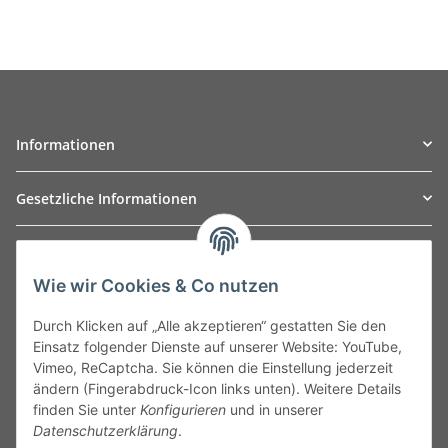
Informationen
Gesetzliche Informationen
TO
W
Automotive GmbH
Wie wir Cookies & Co nutzen
Leibnizstraße 2a
24568 Kaltenkirchen
Durch Klicken auf „Alle akzeptieren“ gestatten Sie den
Germany
Einsatz folgender Dienste auf unserer Website: YouTube,
Phone:+49 40 5287270
Vimeo, ReCaptcha. Sie können die Einstellung jederzeit
Fax:+49 40 5281050
ändern (Fingerabdruck-Icon links unten). Weitere Details
Email:
sales@tow-automotive.de
finden Sie unter
Konfigurieren
und in unserer
Datenschutzerklärung
.