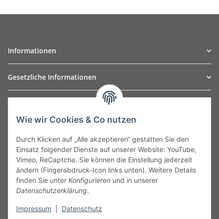
Informationen
Gesetzliche Informationen
TO
W
Automotive GmbH
Wie wir Cookies & Co nutzen
Leibnizstraße 2a
24568 Kaltenkirchen
Durch Klicken auf „Alle akzeptieren“ gestatten Sie den
Germany
Einsatz folgender Dienste auf unserer Website: YouTube,
Phone:+49 40 5287270
Vimeo, ReCaptcha. Sie können die Einstellung jederzeit
Fax:+49 40 5281050
ändern (Fingerabdruck-Icon links unten). Weitere Details
Email:
sales@tow-automotive.de
finden Sie unter
Konfigurieren
und in unserer
Datenschutzerklärung
.
Impressum
|
Datenschutz