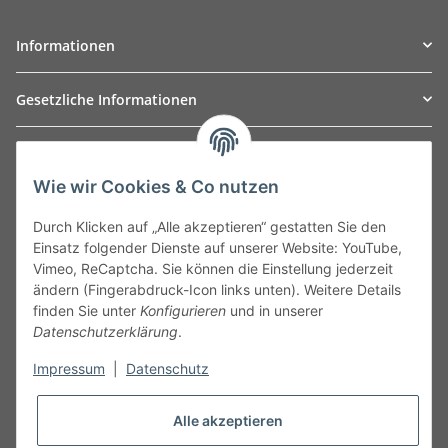
Informationen
Gesetzliche Informationen
TO
W
Automotive GmbH
Wie wir Cookies & Co nutzen
Leibnizstraße 2a
24568 Kaltenkirchen
Durch Klicken auf „Alle akzeptieren“ gestatten Sie den
Germany
Einsatz folgender Dienste auf unserer Website: YouTube,
Phone:+49 40 5287270
Vimeo, ReCaptcha. Sie können die Einstellung jederzeit
Fax:+49 40 5281050
ändern (Fingerabdruck-Icon links unten). Weitere Details
Email:
sales@tow-automotive.de
finden Sie unter
Konfigurieren
und in unserer
Datenschutzerklärung
.
Impressum
|
Datenschutz
Alle akzeptieren