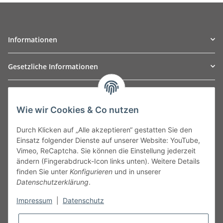
Informationen
Gesetzliche Informationen
TO
W
Automotive GmbH
Wie wir Cookies & Co nutzen
Leibnizstraße 2a
24568 Kaltenkirchen
Durch Klicken auf „Alle akzeptieren“ gestatten Sie den
Germany
Einsatz folgender Dienste auf unserer Website: YouTube,
Phone:+49 40 5287270
Vimeo, ReCaptcha. Sie können die Einstellung jederzeit
Fax:+49 40 5281050
ändern (Fingerabdruck-Icon links unten). Weitere Details
Email:
sales@tow-automotive.de
finden Sie unter
Konfigurieren
und in unserer
Datenschutzerklärung
.
Impressum
|
Datenschutz