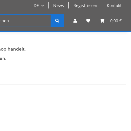
DE
News
Registrieren
Kontakt
n
Registrieren
0,00 €
hop handelt.
den.