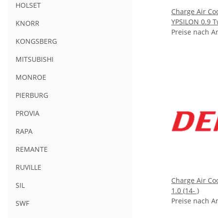
HOLSET
Charge Air Co
YPSILON 0.9 T
KNORR
Preise nach A
KONGSBERG
MITSUBISHI
MONROE
PIERBURG
PROVIA
RAPA
REMANTE
RUVILLE
Charge Air C
SIL
1.0 (14- )
Preise nach A
SWF