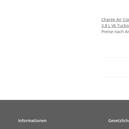
Charge Air Co
3.8 L V6 Turb
FL" (RIGHT)
Preise nach A
Informationen
Gesetzlich