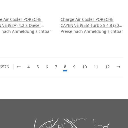
e Air Cooler PORSCHE
Charge Air Cooler PORSCHE
NE (92A) 4.2 S Diesel
CAYENNE (955) Turbo S 4.8 (2007
- )
e nach Anmeldung sichtbar
- 2010)
Preise nach Anmeldung sichtbar
 6576
4
5
6
7
8
9
10
11
12