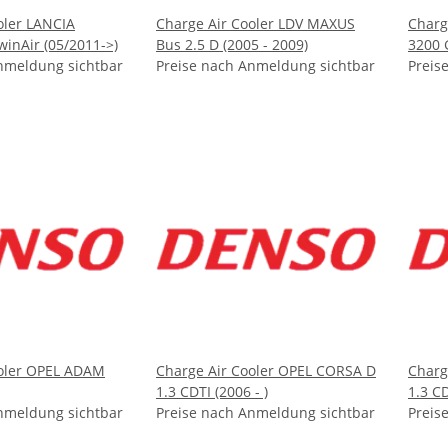
oler LANCIA
Charge Air Cooler LDV MAXUS
Charg
winAir (05/2011->)
Bus 2.5 D (2005 - 2009)
3200 
nmeldung sichtbar
Preise nach Anmeldung sichtbar
- 2002
Preis
ooler OPEL ADAM
Charge Air Cooler OPEL CORSA D
Charg
1.3 CDTI (2006 - )
1.3 CD
nmeldung sichtbar
Preise nach Anmeldung sichtbar
Preis