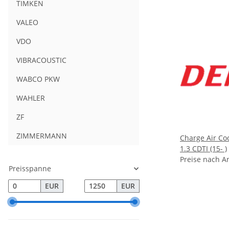
TIMKEN
VALEO
VDO
VIBRACOUSTIC
WABCO PKW
WAHLER
ZF
ZIMMERMANN
Charge Air Co
1.3 CDTI (15- )
Preise nach A
Preisspanne
EUR
EUR