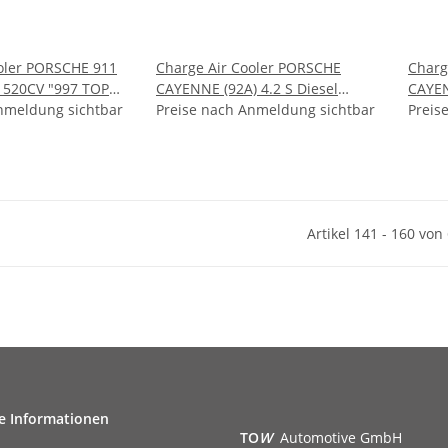
oler PORSCHE 911
Charge Air Cooler PORSCHE
Charg
o 520CV "997 TOP
CAYENNE (92A) 4.2 S Diesel
CAYEN
nmeldung sichtbar
(2012 - )
Preise nach Anmeldung sichtbar
(2012 
Preis
Artikel 141 - 160 von
e Informationen
TO
W
Automotive GmbH