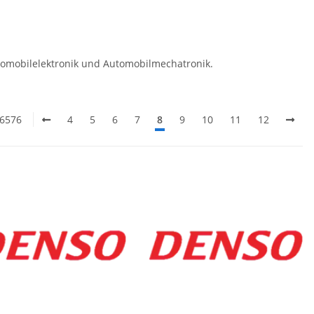
utomobilelektronik und Automobilmechatronik.
 6576
4
5
6
7
8
9
10
11
12