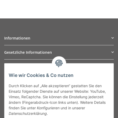
Informationen
Gesetzliche Informationen
TO
W
Automotive GmbH
Wie wir Cookies & Co nutzen
Leibnizstraße 2a
24568 Kaltenkirchen
Durch Klicken auf „Alle akzeptieren“ gestatten Sie den
Germany
Einsatz folgender Dienste auf unserer Website: YouTube,
Phone:+49 40 5287270
Vimeo, ReCaptcha. Sie können die Einstellung jederzeit
Fax:+49 40 5281050
ändern (Fingerabdruck-Icon links unten). Weitere Details
Email:
sales@tow-automotive.de
finden Sie unter
Konfigurieren
und in unserer
Datenschutzerklärung
.