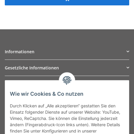
Informationen
Gesetzliche Informationen
TO
W
Automotive GmbH
Wie wir Cookies & Co nutzen
Leibnizstraße 2a
24568 Kaltenkirchen
Durch Klicken auf „Alle akzeptieren“ gestatten Sie den
Germany
Einsatz folgender Dienste auf unserer Website: YouTube,
Phone:+49 40 5287270
Vimeo, ReCaptcha. Sie können die Einstellung jederzeit
Fax:+49 40 5281050
ändern (Fingerabdruck-Icon links unten). Weitere Details
Email:
sales@tow-automotive.de
finden Sie unter
Konfigurieren
und in unserer