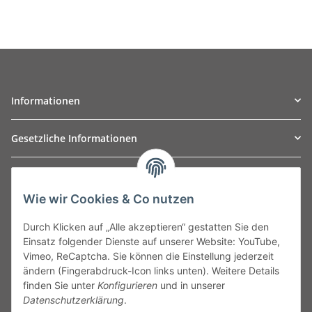
Informationen
Gesetzliche Informationen
TO
W
Automotive GmbH
Wie wir Cookies & Co nutzen
Leibnizstraße 2a
24568 Kaltenkirchen
Durch Klicken auf „Alle akzeptieren“ gestatten Sie den
Germany
Einsatz folgender Dienste auf unserer Website: YouTube,
Phone:+49 40 5287270
Vimeo, ReCaptcha. Sie können die Einstellung jederzeit
Fax:+49 40 5281050
ändern (Fingerabdruck-Icon links unten). Weitere Details
Email:
sales@tow-automotive.de
finden Sie unter
Konfigurieren
und in unserer
Datenschutzerklärung
.