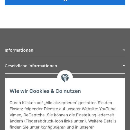
Informationen
Gesetzliche Informationen
TO
W
Automotive GmbH
Wie wir Cookies & Co nutzen
Leibnizstraße 2a
24568 Kaltenkirchen
Durch Klicken auf „Alle akzeptieren“ gestatten Sie den
Germany
Einsatz folgender Dienste auf unserer Website: YouTube,
Phone:+49 40 5287270
Vimeo, ReCaptcha. Sie können die Einstellung jederzeit
Fax:+49 40 5281050
ändern (Fingerabdruck-Icon links unten). Weitere Details
Email:
sales@tow-automotive.de
finden Sie unter
Konfigurieren
und in unserer