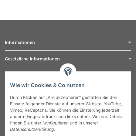
Informationen
Gesetzliche Informationen
TO
W
Automotive GmbH
Wie wir Cookies & Co nutzen
Leibnizstraße 2a
24568 Kaltenkirchen
Durch Klicken auf „Alle akzeptieren“ gestatten Sie den
Germany
Einsatz folgender Dienste auf unserer Website: YouTube,
Phone:+49 40 5287270
Vimeo, ReCaptcha. Sie können die Einstellung jederzeit
Fax:+49 40 5281050
ändern (Fingerabdruck-Icon links unten). Weitere Details
Email:
sales@tow-automotive.de
finden Sie unter
Konfigurieren
und in unserer
Datenschutzerklärung
.