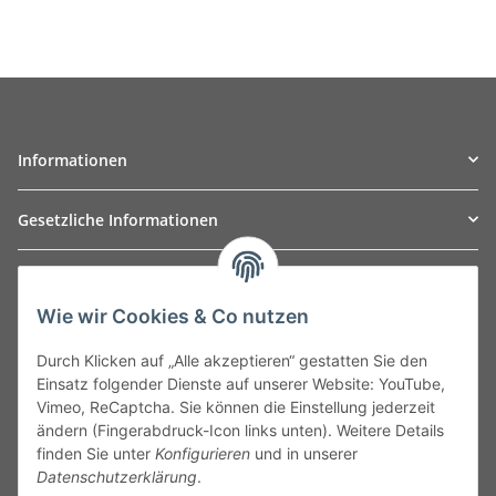
Informationen
Gesetzliche Informationen
TO
W
Automotive GmbH
Wie wir Cookies & Co nutzen
Leibnizstraße 2a
24568 Kaltenkirchen
Durch Klicken auf „Alle akzeptieren“ gestatten Sie den
Germany
Einsatz folgender Dienste auf unserer Website: YouTube,
Phone:+49 40 5287270
Vimeo, ReCaptcha. Sie können die Einstellung jederzeit
Fax:+49 40 5281050
ändern (Fingerabdruck-Icon links unten). Weitere Details
Email:
sales@tow-automotive.de
finden Sie unter
Konfigurieren
und in unserer
Datenschutzerklärung
.