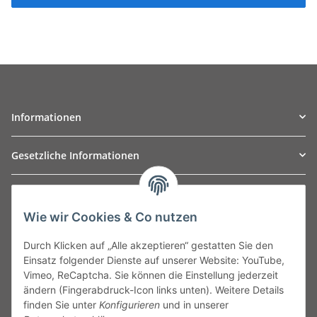
Informationen
Gesetzliche Informationen
TO
W
Automotive GmbH
Wie wir Cookies & Co nutzen
Leibnizstraße 2a
24568 Kaltenkirchen
Durch Klicken auf „Alle akzeptieren“ gestatten Sie den
Germany
Einsatz folgender Dienste auf unserer Website: YouTube,
Phone:+49 40 5287270
Vimeo, ReCaptcha. Sie können die Einstellung jederzeit
Fax:+49 40 5281050
ändern (Fingerabdruck-Icon links unten). Weitere Details
Email:
sales@tow-automotive.de
finden Sie unter
Konfigurieren
und in unserer