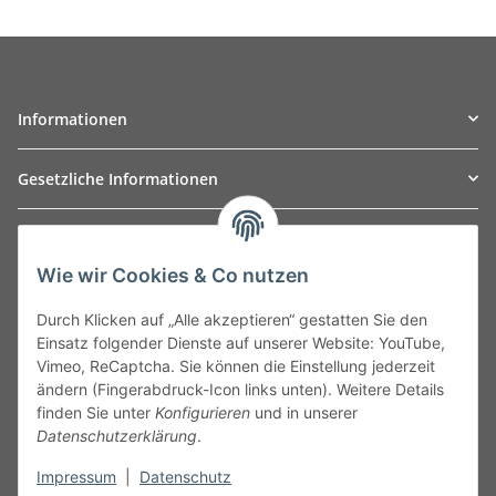
Informationen
Gesetzliche Informationen
TO
W
Automotive GmbH
Wie wir Cookies & Co nutzen
Leibnizstraße 2a
24568 Kaltenkirchen
Durch Klicken auf „Alle akzeptieren“ gestatten Sie den
Germany
Einsatz folgender Dienste auf unserer Website: YouTube,
Phone:+49 40 5287270
Vimeo, ReCaptcha. Sie können die Einstellung jederzeit
Fax:+49 40 5281050
ändern (Fingerabdruck-Icon links unten). Weitere Details
Email:
sales@tow-automotive.de
finden Sie unter
Konfigurieren
und in unserer
Datenschutzerklärung
.
Impressum
|
Datenschutz