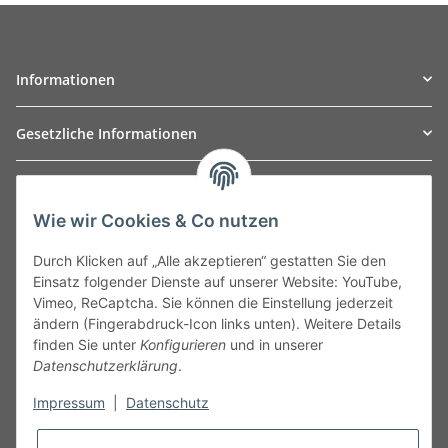
Informationen
Gesetzliche Informationen
TO
W
Automotive GmbH
Wie wir Cookies & Co nutzen
Leibnizstraße 2a
24568 Kaltenkirchen
Durch Klicken auf „Alle akzeptieren“ gestatten Sie den
Germany
Einsatz folgender Dienste auf unserer Website: YouTube,
Phone:+49 40 5287270
Vimeo, ReCaptcha. Sie können die Einstellung jederzeit
Fax:+49 40 5281050
ändern (Fingerabdruck-Icon links unten). Weitere Details
Email:
sales@tow-automotive.de
finden Sie unter
Konfigurieren
und in unserer
Datenschutzerklärung
.
Impressum
|
Datenschutz