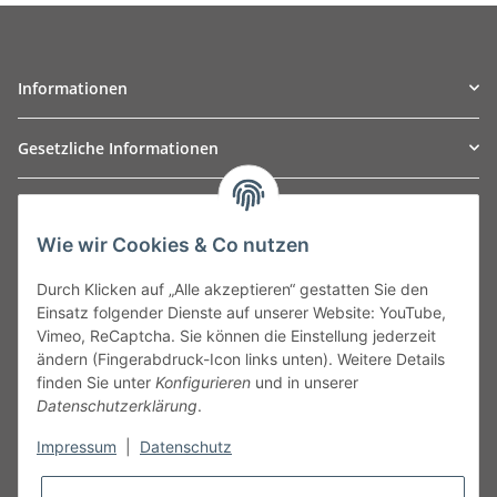
Informationen
Gesetzliche Informationen
TO
W
Automotive GmbH
Wie wir Cookies & Co nutzen
Leibnizstraße 2a
24568 Kaltenkirchen
Durch Klicken auf „Alle akzeptieren“ gestatten Sie den
Germany
Einsatz folgender Dienste auf unserer Website: YouTube,
Phone:+49 40 5287270
Vimeo, ReCaptcha. Sie können die Einstellung jederzeit
Fax:+49 40 5281050
ändern (Fingerabdruck-Icon links unten). Weitere Details
Email:
sales@tow-automotive.de
finden Sie unter
Konfigurieren
und in unserer
Datenschutzerklärung
.
Impressum
|
Datenschutz