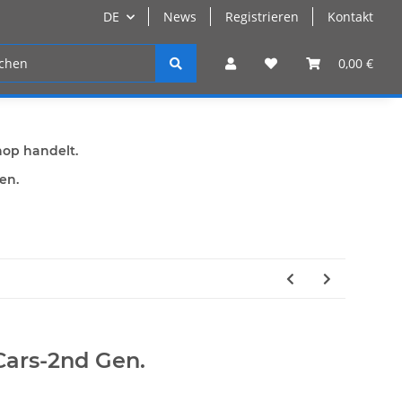
DE
News
Registrieren
Kontakt
n
Registrieren
0,00 €
hop handelt.
den.
 Cars-2nd Gen.