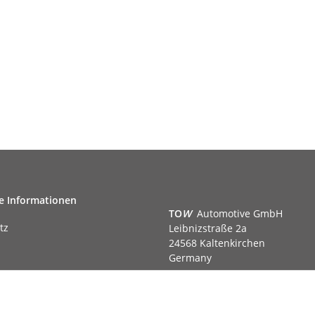
e Informationen
TO
W
Automotive GmbH
tz
Leibnizstraße 2a
24568 Kaltenkirchen
Germany
Phone:+49 40 5287270
Fax:+49 40 5281050
m
Email:
sales@tow-automotive.