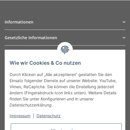
Informationen
Gesetzliche Informationen
TO
W
Automotive GmbH
Wie wir Cookies & Co nutzen
Leibnizstraße 2a
24568 Kaltenkirchen
Durch Klicken auf „Alle akzeptieren“ gestatten Sie den
Germany
Einsatz folgender Dienste auf unserer Website: YouTube,
Phone:+49 40 5287270
Vimeo, ReCaptcha. Sie können die Einstellung jederzeit
Fax:+49 40 5281050
ändern (Fingerabdruck-Icon links unten). Weitere Details
Email:
sales@tow-automotive.de
finden Sie unter
Konfigurieren
und in unserer
Datenschutzerklärung
.
Impressum
|
Datenschutz