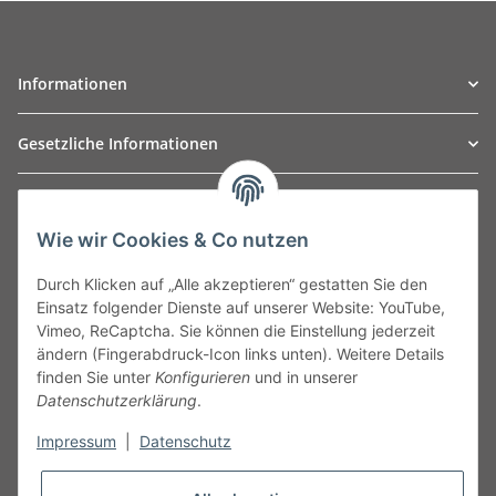
Informationen
Gesetzliche Informationen
TO
W
Automotive GmbH
Wie wir Cookies & Co nutzen
Leibnizstraße 2a
24568 Kaltenkirchen
Durch Klicken auf „Alle akzeptieren“ gestatten Sie den
Germany
Einsatz folgender Dienste auf unserer Website: YouTube,
Phone:+49 40 5287270
Vimeo, ReCaptcha. Sie können die Einstellung jederzeit
Fax:+49 40 5281050
ändern (Fingerabdruck-Icon links unten). Weitere Details
Email:
sales@tow-automotive.de
finden Sie unter
Konfigurieren
und in unserer
Datenschutzerklärung
.
Impressum
|
Datenschutz