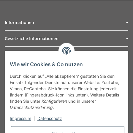
Informationen
Gesetzliche Informationen
TO
W
Automotive GmbH
Wie wir Cookies & Co nutzen
Leibnizstraße 2a
24568 Kaltenkirchen
Durch Klicken auf „Alle akzeptieren“ gestatten Sie den
Germany
Einsatz folgender Dienste auf unserer Website: YouTube,
Phone:+49 40 5287270
Vimeo, ReCaptcha. Sie können die Einstellung jederzeit
Fax:+49 40 5281050
ändern (Fingerabdruck-Icon links unten). Weitere Details
Email:
sales@tow-automotive.de
finden Sie unter
Konfigurieren
und in unserer
Datenschutzerklärung
.
Impressum
|
Datenschutz