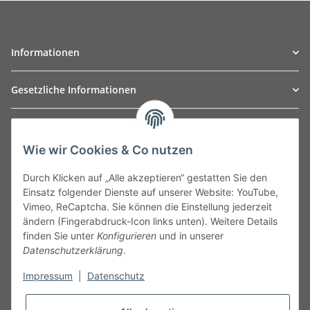
Informationen
Gesetzliche Informationen
TO
W
Automotive GmbH
Wie wir Cookies & Co nutzen
Leibnizstraße 2a
24568 Kaltenkirchen
Durch Klicken auf „Alle akzeptieren“ gestatten Sie den
Germany
Einsatz folgender Dienste auf unserer Website: YouTube,
Phone:+49 40 5287270
Vimeo, ReCaptcha. Sie können die Einstellung jederzeit
Fax:+49 40 5281050
ändern (Fingerabdruck-Icon links unten). Weitere Details
Email:
sales@tow-automotive.de
finden Sie unter
Konfigurieren
und in unserer
Datenschutzerklärung
.
Impressum
|
Datenschutz