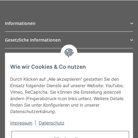
Informationen
Gesetzliche Informationen
TO
W
Automotive GmbH
Wie wir Cookies & Co nutzen
Leibnizstraße 2a
24568 Kaltenkirchen
Durch Klicken auf „Alle akzeptieren“ gestatten Sie den
Germany
Einsatz folgender Dienste auf unserer Website: YouTube,
Phone:+49 40 5287270
Vimeo, ReCaptcha. Sie können die Einstellung jederzeit
Fax:+49 40 5281050
ändern (Fingerabdruck-Icon links unten). Weitere Details
Email:
sales@tow-automotive.de
finden Sie unter
Konfigurieren
und in unserer
Datenschutzerklärung
.
Impressum
|
Datenschutz