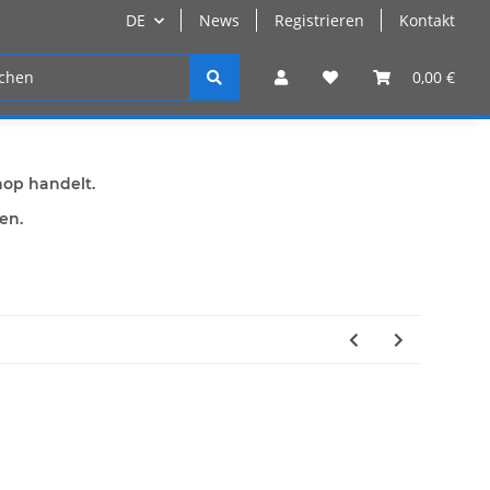
DE
News
Registrieren
Kontakt
n
Registrieren
0,00 €
hop handelt.
den.