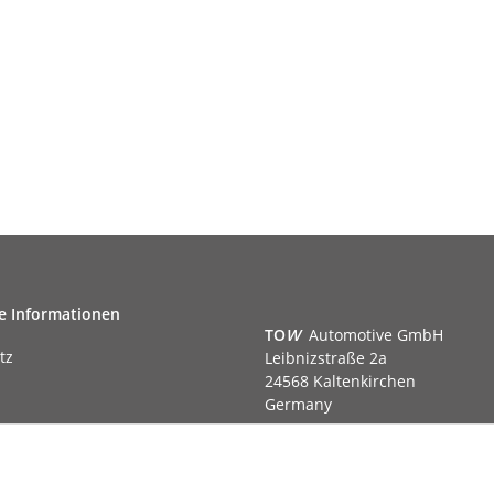
e Informationen
TO
W
Automotive GmbH
tz
Leibnizstraße 2a
24568 Kaltenkirchen
Germany
Phone:+49 40 5287270
Fax:+49 40 5281050
m
Email:
sales@tow-automotive.