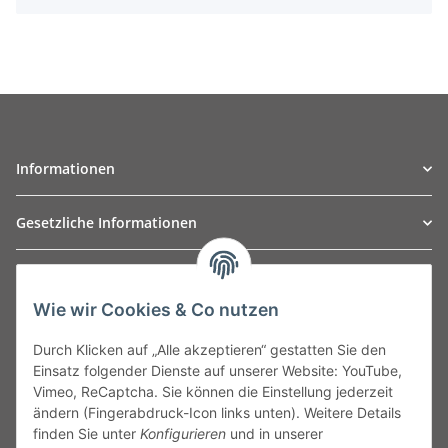
Informationen
Gesetzliche Informationen
TO
W
Automotive GmbH
Wie wir Cookies & Co nutzen
Leibnizstraße 2a
24568 Kaltenkirchen
Durch Klicken auf „Alle akzeptieren“ gestatten Sie den
Germany
Einsatz folgender Dienste auf unserer Website: YouTube,
Phone:+49 40 5287270
Vimeo, ReCaptcha. Sie können die Einstellung jederzeit
Fax:+49 40 5281050
ändern (Fingerabdruck-Icon links unten). Weitere Details
Email:
sales@tow-automotive.de
finden Sie unter
Konfigurieren
und in unserer