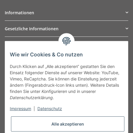
Informationen
Gesetzliche Informationen
TO
W
Automotive GmbH
Wie wir Cookies & Co nutzen
Leibnizstraße 2a
24568 Kaltenkirchen
Durch Klicken auf „Alle akzeptieren“ gestatten Sie den
Germany
Einsatz folgender Dienste auf unserer Website: YouTube,
Phone:+49 40 5287270
Vimeo, ReCaptcha. Sie können die Einstellung jederzeit
Fax:+49 40 5281050
ändern (Fingerabdruck-Icon links unten). Weitere Details
Email:
sales@tow-automotive.de
finden Sie unter
Konfigurieren
und in unserer
Datenschutzerklärung
.
Impressum
|
Datenschutz
Alle akzeptieren