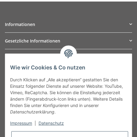
Informationen
Gesetzliche Informationen
TO
W
Automotive GmbH
Wie wir Cookies & Co nutzen
Leibnizstraße 2a
24568 Kaltenkirchen
Durch Klicken auf „Alle akzeptieren“ gestatten Sie den
Germany
Einsatz folgender Dienste auf unserer Website: YouTube,
Phone:+49 40 5287270
Vimeo, ReCaptcha. Sie können die Einstellung jederzeit
Fax:+49 40 5281050
ändern (Fingerabdruck-Icon links unten). Weitere Details
Email:
sales@tow-automotive.de
finden Sie unter
Konfigurieren
und in unserer
Datenschutzerklärung
.
Impressum
|
Datenschutz