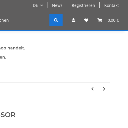
DE
News
Registrieren
Kontakt
n
Registrieren
0,00 €
hop handelt.
den.
SSOR