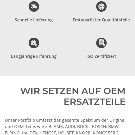
zählen.
im Aftermarket etabliert.
deren Zuverlässigkeit Wir
Lieferanten haben wir uns
Schnelle Lieferung
Erstausrüster Qualitätsteile
Partnerspediteure, auf
zahlreichen OEM
erfolgen durch
Vertriebspartner von
Unsere Lieferungen
Als weltweiter
Jahren Berufserfahrung auf.
Zertifiziert.
weist nunmehr als über 35
sind Wir als Firma ISO
Langjährige Erfahrung
ISO Zertifiziert
Unsere Firmengeschichte
bestimmter Anforderungen
- durch Einhaltung
Zertifizierung nach ISO 9001
WIR SETZEN AUF OEM
ERSATZTEILE
Unser Portfolio umfasst das gesamte Spektrum der Original
und OEM-Teile, wie z.B. AMK, AUDI, BOCK, BOSCH, BMW,
ELRING, HALDEX, HENGST, HOLSET, KNORR, KONGSBERG,