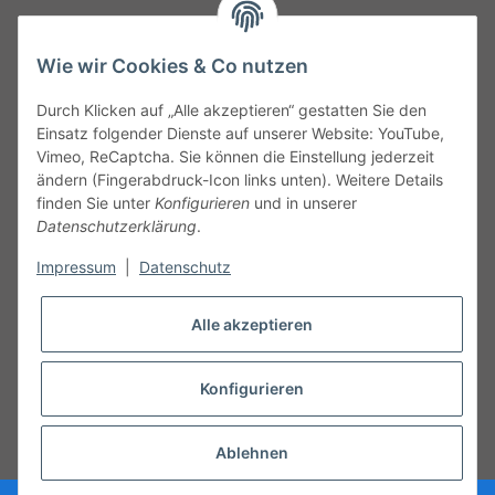
TO
W
Automotive GmbH
Wie wir Cookies & Co nutzen
Leibnizstraße 2a
24568 Kaltenkirchen
Durch Klicken auf „Alle akzeptieren“ gestatten Sie den
Germany
Einsatz folgender Dienste auf unserer Website: YouTube,
Phone:+49 40 5287270
Vimeo, ReCaptcha. Sie können die Einstellung jederzeit
Fax:+49 40 5281050
ändern (Fingerabdruck-Icon links unten). Weitere Details
Email:
sales@tow-automotive.de
finden Sie unter
Konfigurieren
und in unserer
Datenschutzerklärung
.
Impressum
|
Datenschutz
Alle akzeptieren
Konfigurieren
* Alle Preise inkl. gesetzlicher USt.
Ablehnen