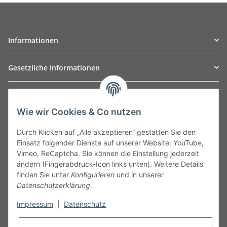
Informationen
Gesetzliche Informationen
TO
W
Automotive GmbH
Wie wir Cookies & Co nutzen
Leibnizstraße 2a
24568 Kaltenkirchen
Durch Klicken auf „Alle akzeptieren“ gestatten Sie den
Germany
Einsatz folgender Dienste auf unserer Website: YouTube,
Phone:+49 40 5287270
Vimeo, ReCaptcha. Sie können die Einstellung jederzeit
Fax:+49 40 5281050
ändern (Fingerabdruck-Icon links unten). Weitere Details
Email:
sales@tow-automotive.de
finden Sie unter
Konfigurieren
und in unserer
Datenschutzerklärung
.
Impressum
|
Datenschutz