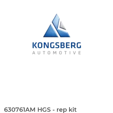
630761AM HGS - rep kit