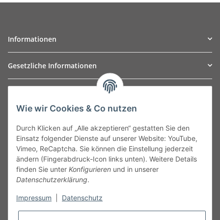
Informationen
Gesetzliche Informationen
TO
W
Automotive GmbH
Wie wir Cookies & Co nutzen
Leibnizstraße 2a
24568 Kaltenkirchen
Durch Klicken auf „Alle akzeptieren“ gestatten Sie den
Germany
Einsatz folgender Dienste auf unserer Website: YouTube,
Phone:+49 40 5287270
Vimeo, ReCaptcha. Sie können die Einstellung jederzeit
Fax:+49 40 5281050
ändern (Fingerabdruck-Icon links unten). Weitere Details
Email:
sales@tow-automotive.de
finden Sie unter
Konfigurieren
und in unserer
Datenschutzerklärung
.
Impressum
|
Datenschutz