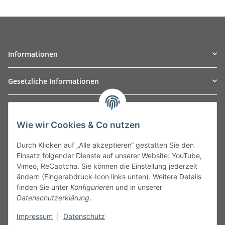
Informationen
Gesetzliche Informationen
TO
W
Automotive GmbH
Wie wir Cookies & Co nutzen
Leibnizstraße 2a
24568 Kaltenkirchen
Durch Klicken auf „Alle akzeptieren“ gestatten Sie den
Germany
Einsatz folgender Dienste auf unserer Website: YouTube,
Phone:+49 40 5287270
Vimeo, ReCaptcha. Sie können die Einstellung jederzeit
Fax:+49 40 5281050
ändern (Fingerabdruck-Icon links unten). Weitere Details
Email:
sales@tow-automotive.de
finden Sie unter
Konfigurieren
und in unserer
Datenschutzerklärung
.
Impressum
|
Datenschutz