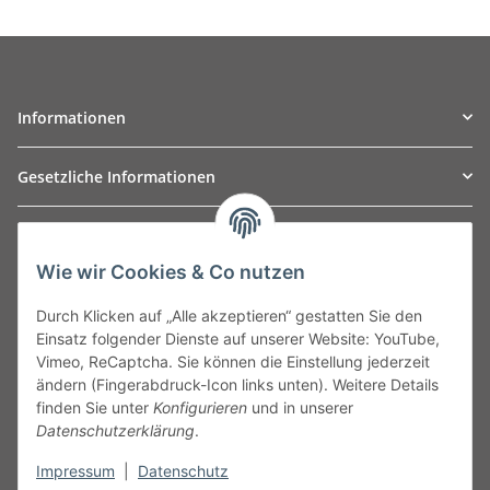
Informationen
Gesetzliche Informationen
TO
W
Automotive GmbH
Wie wir Cookies & Co nutzen
Leibnizstraße 2a
24568 Kaltenkirchen
Durch Klicken auf „Alle akzeptieren“ gestatten Sie den
Germany
Einsatz folgender Dienste auf unserer Website: YouTube,
Phone:+49 40 5287270
Vimeo, ReCaptcha. Sie können die Einstellung jederzeit
Fax:+49 40 5281050
ändern (Fingerabdruck-Icon links unten). Weitere Details
Email:
sales@tow-automotive.de
finden Sie unter
Konfigurieren
und in unserer
Datenschutzerklärung
.
Impressum
|
Datenschutz