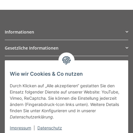
Informationen
Gesetzliche Informationen
TO
W
Automotive GmbH
Wie wir Cookies & Co nutzen
Leibnizstraße 2a
24568 Kaltenkirchen
Durch Klicken auf „Alle akzeptieren“ gestatten Sie den
Germany
Einsatz folgender Dienste auf unserer Website: YouTube,
Phone:+49 40 5287270
Vimeo, ReCaptcha. Sie können die Einstellung jederzeit
Fax:+49 40 5281050
ändern (Fingerabdruck-Icon links unten). Weitere Details
Email:
sales@tow-automotive.de
finden Sie unter
Konfigurieren
und in unserer
Datenschutzerklärung
.
Impressum
|
Datenschutz