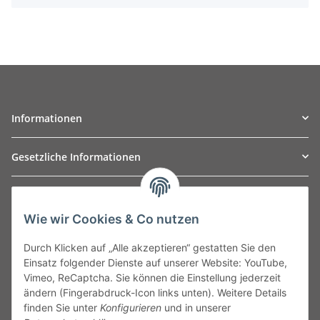
Informationen
Gesetzliche Informationen
TO
W
Automotive GmbH
Wie wir Cookies & Co nutzen
Leibnizstraße 2a
24568 Kaltenkirchen
Durch Klicken auf „Alle akzeptieren“ gestatten Sie den
Germany
Einsatz folgender Dienste auf unserer Website: YouTube,
Phone:+49 40 5287270
Vimeo, ReCaptcha. Sie können die Einstellung jederzeit
Fax:+49 40 5281050
ändern (Fingerabdruck-Icon links unten). Weitere Details
Email:
sales@tow-automotive.de
finden Sie unter
Konfigurieren
und in unserer