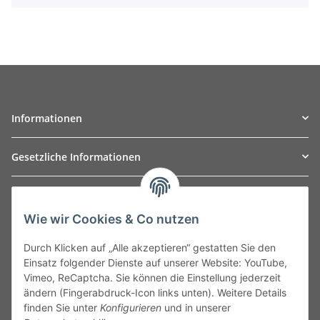
Informationen
Gesetzliche Informationen
TO
W
Automotive GmbH
Wie wir Cookies & Co nutzen
Leibnizstraße 2a
24568 Kaltenkirchen
Durch Klicken auf „Alle akzeptieren“ gestatten Sie den
Germany
Einsatz folgender Dienste auf unserer Website: YouTube,
Phone:+49 40 5287270
Vimeo, ReCaptcha. Sie können die Einstellung jederzeit
Fax:+49 40 5281050
ändern (Fingerabdruck-Icon links unten). Weitere Details
Email:
sales@tow-automotive.de
finden Sie unter
Konfigurieren
und in unserer