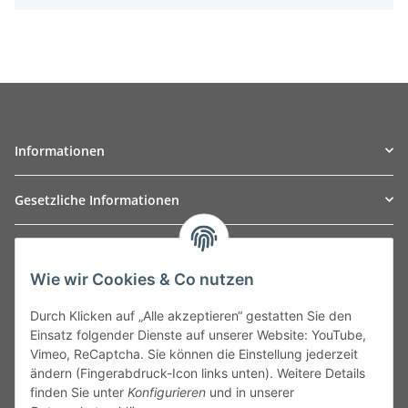
Informationen
Gesetzliche Informationen
TO
W
Automotive GmbH
Wie wir Cookies & Co nutzen
Leibnizstraße 2a
24568 Kaltenkirchen
Durch Klicken auf „Alle akzeptieren“ gestatten Sie den
Germany
Einsatz folgender Dienste auf unserer Website: YouTube,
Phone:+49 40 5287270
Vimeo, ReCaptcha. Sie können die Einstellung jederzeit
Fax:+49 40 5281050
ändern (Fingerabdruck-Icon links unten). Weitere Details
Email:
sales@tow-automotive.de
finden Sie unter
Konfigurieren
und in unserer