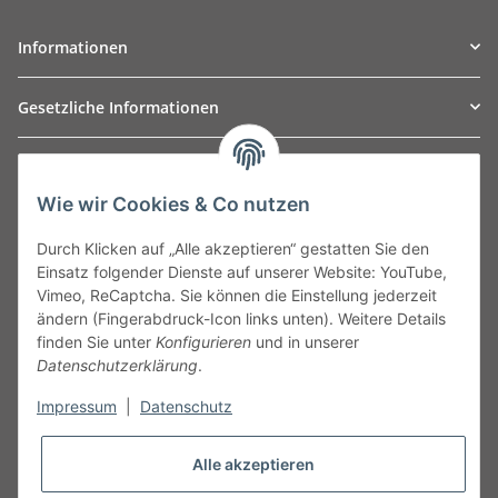
Informationen
Gesetzliche Informationen
TO
W
Automotive GmbH
Wie wir Cookies & Co nutzen
Leibnizstraße 2a
24568 Kaltenkirchen
Durch Klicken auf „Alle akzeptieren“ gestatten Sie den
Germany
Einsatz folgender Dienste auf unserer Website: YouTube,
Phone:+49 40 5287270
Vimeo, ReCaptcha. Sie können die Einstellung jederzeit
Fax:+49 40 5281050
ändern (Fingerabdruck-Icon links unten). Weitere Details
Email:
sales@tow-automotive.de
finden Sie unter
Konfigurieren
und in unserer
Datenschutzerklärung
.
Impressum
|
Datenschutz
Alle akzeptieren