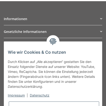
Informationen
Gesetzliche Informationen
TO
W
Automotive GmbH
Wie wir Cookies & Co nutzen
Leibnizstraße 2a
24568 Kaltenkirchen
Durch Klicken auf „Alle akzeptieren“ gestatten Sie den
Germany
Einsatz folgender Dienste auf unserer Website: YouTube,
Phone:+49 40 5287270
Vimeo, ReCaptcha. Sie können die Einstellung jederzeit
Fax:+49 40 5281050
ändern (Fingerabdruck-Icon links unten). Weitere Details
Email:
sales@tow-automotive.de
finden Sie unter
Konfigurieren
und in unserer
Datenschutzerklärung
.
Impressum
|
Datenschutz