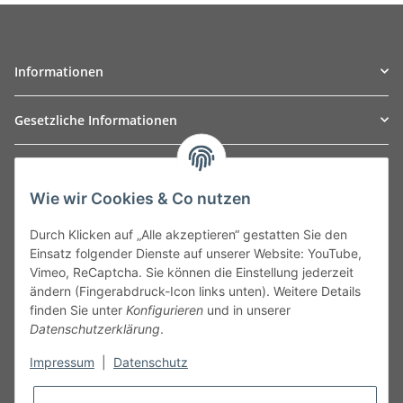
Informationen
Gesetzliche Informationen
TO
W
Automotive GmbH
Wie wir Cookies & Co nutzen
Leibnizstraße 2a
24568 Kaltenkirchen
Durch Klicken auf „Alle akzeptieren“ gestatten Sie den
Germany
Einsatz folgender Dienste auf unserer Website: YouTube,
Phone:+49 40 5287270
Vimeo, ReCaptcha. Sie können die Einstellung jederzeit
Fax:+49 40 5281050
ändern (Fingerabdruck-Icon links unten). Weitere Details
Email:
sales@tow-automotive.de
finden Sie unter
Konfigurieren
und in unserer
Datenschutzerklärung
.
Impressum
|
Datenschutz