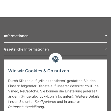
Informationen
Gesetzliche Informationen
TO
W
Automotive GmbH
Wie wir Cookies & Co nutzen
Leibnizstraße 2a
24568 Kaltenkirchen
Durch Klicken auf „Alle akzeptieren“ gestatten Sie den
Germany
Einsatz folgender Dienste auf unserer Website: YouTube,
Phone:+49 40 5287270
Vimeo, ReCaptcha. Sie können die Einstellung jederzeit
Fax:+49 40 5281050
ändern (Fingerabdruck-Icon links unten). Weitere Details
Email:
sales@tow-automotive.de
finden Sie unter
Konfigurieren
und in unserer
Datenschutzerklärung
.