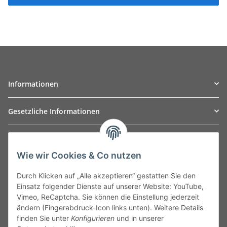
Informationen
Gesetzliche Informationen
TO
W
Automotive GmbH
Wie wir Cookies & Co nutzen
Leibnizstraße 2a
24568 Kaltenkirchen
Durch Klicken auf „Alle akzeptieren“ gestatten Sie den
Germany
Einsatz folgender Dienste auf unserer Website: YouTube,
Phone:+49 40 5287270
Vimeo, ReCaptcha. Sie können die Einstellung jederzeit
Fax:+49 40 5281050
ändern (Fingerabdruck-Icon links unten). Weitere Details
Email:
sales@tow-automotive.de
finden Sie unter
Konfigurieren
und in unserer