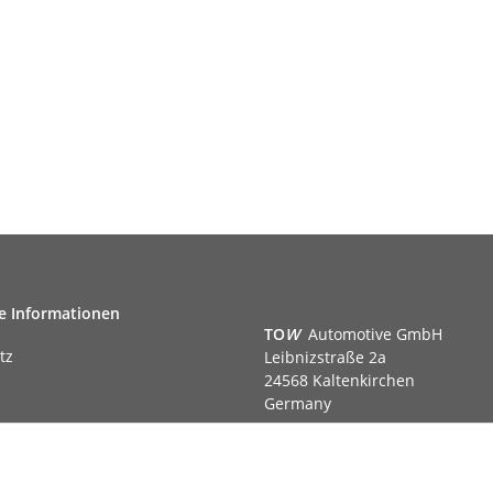
e Informationen
TO
W
Automotive GmbH
tz
Leibnizstraße 2a
24568 Kaltenkirchen
Germany
Phone:+49 40 5287270
Fax:+49 40 5281050
m
Email:
sales@tow-automotive.