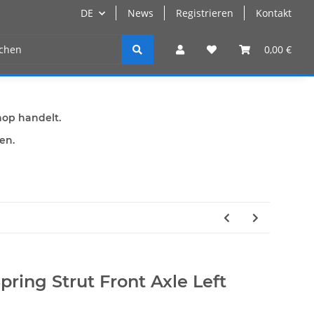
DE
News
Registrieren
Kontakt
n
Registrieren
0,00 €
hop handelt.
den.
pring Strut Front Axle Left