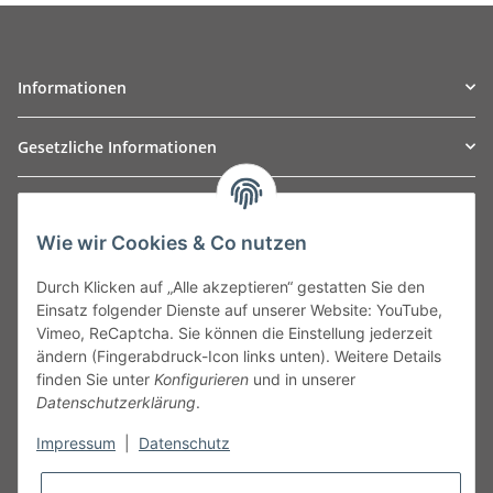
Informationen
Gesetzliche Informationen
TO
W
Automotive GmbH
Wie wir Cookies & Co nutzen
Leibnizstraße 2a
24568 Kaltenkirchen
Durch Klicken auf „Alle akzeptieren“ gestatten Sie den
Germany
Einsatz folgender Dienste auf unserer Website: YouTube,
Phone:+49 40 5287270
Vimeo, ReCaptcha. Sie können die Einstellung jederzeit
Fax:+49 40 5281050
ändern (Fingerabdruck-Icon links unten). Weitere Details
Email:
sales@tow-automotive.de
finden Sie unter
Konfigurieren
und in unserer
Datenschutzerklärung
.
Impressum
|
Datenschutz