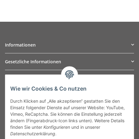
Informationen
Gesetzliche Informationen
TO
W
Automotive GmbH
Wie wir Cookies & Co nutzen
Leibnizstraße 2a
24568 Kaltenkirchen
Durch Klicken auf „Alle akzeptieren“ gestatten Sie den
Germany
Einsatz folgender Dienste auf unserer Website: YouTube,
Phone:+49 40 5287270
Vimeo, ReCaptcha. Sie können die Einstellung jederzeit
Fax:+49 40 5281050
ändern (Fingerabdruck-Icon links unten). Weitere Details
Email:
sales@tow-automotive.de
finden Sie unter
Konfigurieren
und in unserer
Datenschutzerklärung
.